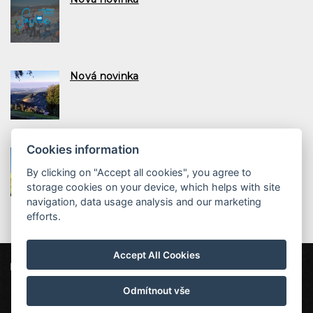
Nová novinka
Cookies information
Nová novinka
By clicking on "Accept all cookies", you agree to
storage cookies on your device, which helps with site
navigation, data usage analysis and our marketing
efforts.
Accept All Cookies
ProFamily Hotel TOP
Štěpanická Lhota 12, 514 01 Benecko
top@profamily.cz
Odmítnout vše
232000808