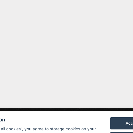
 01 Benecko
top@profamily.cz
232000808
ion
Acc
 all cookies", you agree to storage cookies on your