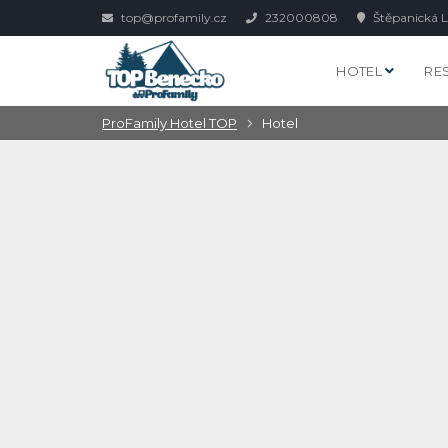
top@profamily.cz
232000808
Štěpanická L
HOTEL
RE
ProFamily Hotel TOP
Hotel