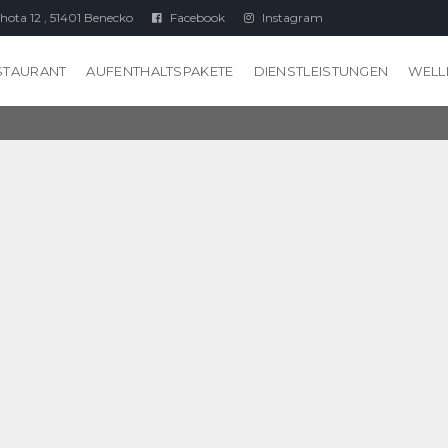
hota 12 , 51401 Benecko
Facebook
Instagram
STAURANT
AUFENTHALTSPAKETE
DIENSTLEISTUNGEN
WELL