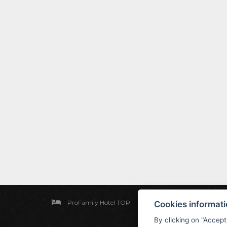
ProFamily Hotel TOP
Štěpanická Lhota 12, 514
Cookies informat
By clicking on "Accept