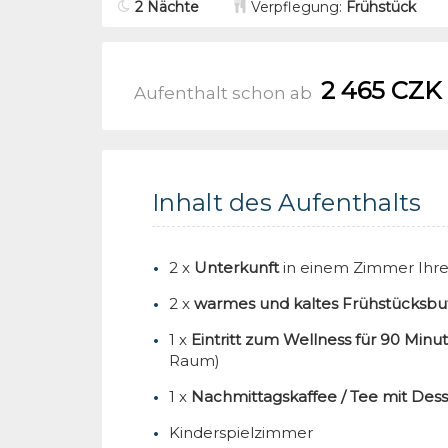
2 Nächte
Verpflegung:
Frühstück
2 465 CZK
Aufenthalt schon ab
Inhalt des Aufenthalts
2 x
Unterkunft
in einem Zimmer Ihr
2 x
warmes und kaltes Frühstücksbu
1 x
Eintritt zum Wellness für 90 Min
Raum)
1 x
Nachmittagskaffee / Tee mit Dess
Kinderspielzimmer