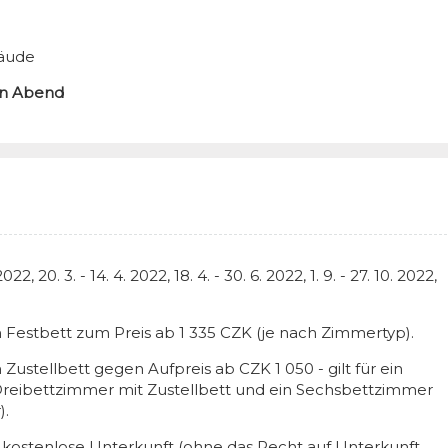
bäude
en Abend
 2022, 20. 3. - 14. 4. 2022, 18. 4. - 30. 6. 2022, 1. 9. - 27. 10. 2022,
m Festbett zum Preis ab 1 335 CZK (je nach Zimmertyp).
 Zustellbett gegen Aufpreis ab CZK 1 050 - gilt für ein
Dreibettzimmer mit Zustellbett und ein Sechsbettzimmer
).
 kostenlose Unterkunft (ohne das Recht auf Unterkunft