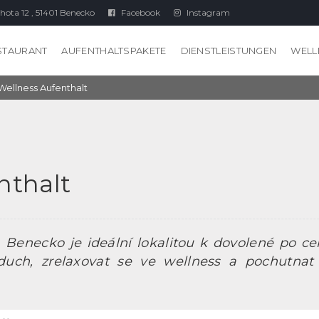
hota 12 , 51401 Benecko
Facebook
Instagram
STAURANT
AUFENTHALTSPAKETE
DIENSTLEISTUNGEN
WELL
Wellness Aufenthalt
nthalt
Benecko je ideální lokalitou k dovolené po cel
uch, zrelaxovat se ve wellness a pochutnat