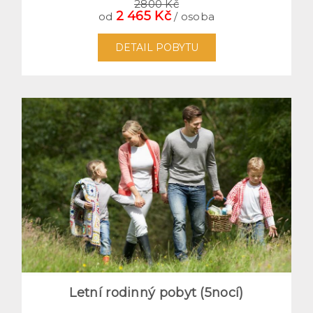
2800 Kč
2 465 Kč
od
/ osoba
DETAIL POBYTU
Letní rodinný pobyt (5nocí)