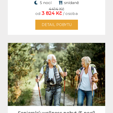
5 nocí
snídaně
4414 Kč
3 824 Kč
od
/ osoba
DETAIL POBYTU