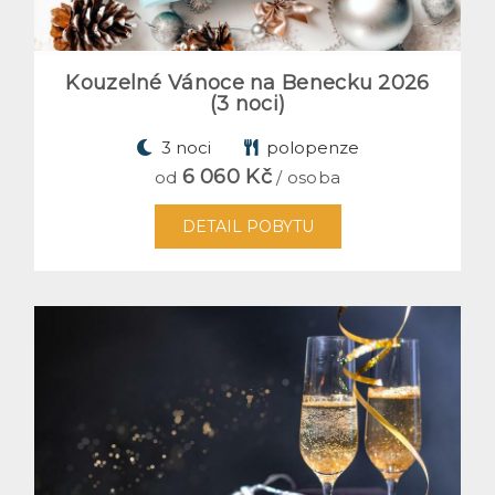
Kouzelné Vánoce na Benecku 2026
(3 noci)
3 noci
polopenze
6 060 Kč
od
/ osoba
DETAIL POBYTU