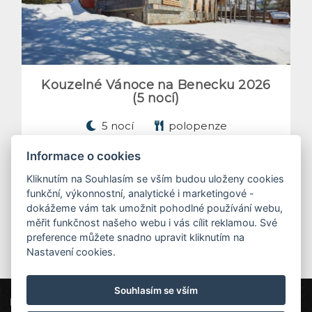
Kouzelné Vánoce na Benecku 2026
(5 nocí)
5 nocí
polopenze
8 900 Kč
od
/ osoba
Informace o cookies
DETAIL POBYTU
Kliknutím na Souhlasím se vším budou uloženy cookies
funkční, výkonnostní, analytické i marketingové -
dokážeme vám tak umožnit pohodlné používání webu,
měřit funkčnost našeho webu i vás cílit reklamou. Své
preference můžete snadno upravit kliknutím na
Nastavení cookies.
Souhlasím se vším
ProFamily Hotel TOP