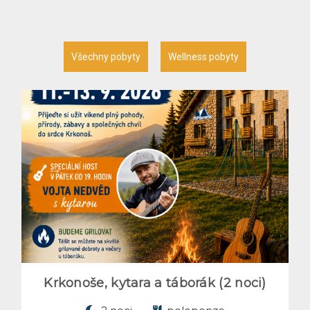
Všechny pobyty
Wellness pobyty
Krkonoše, kytara a táborák (2 noci)