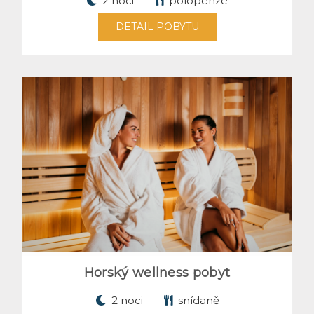
2 noci
polopenze
DETAIL POBYTU
Horský wellness pobyt
2 noci
snídaně