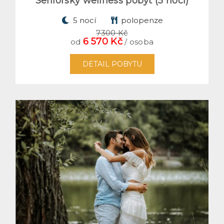
Seniorský wellness pobyt (5 nocí)
5 nocí
polopenze
7300 Kč
6 570 Kč
od
/ osoba
DETAIL POBYTU