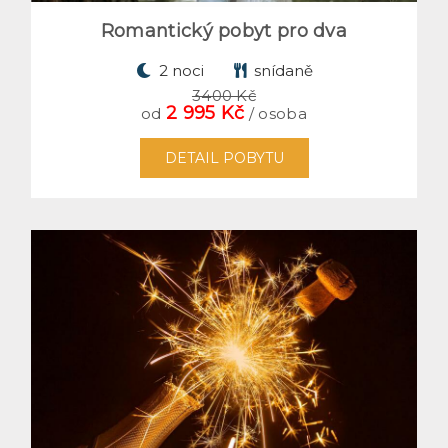
Romantický pobyt pro dva
2 noci
snídaně
3400 Kč
2 995 Kč
od
/ osoba
DETAIL POBYTU